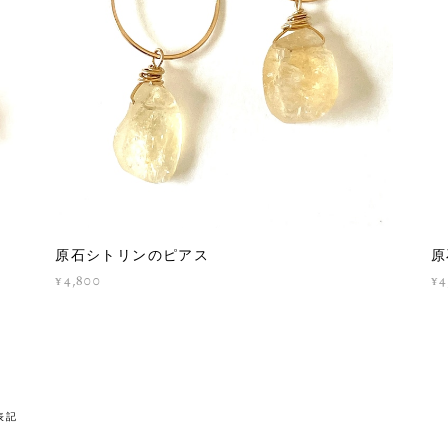
原石シトリンのピアス
原
¥4,800
¥4
表記