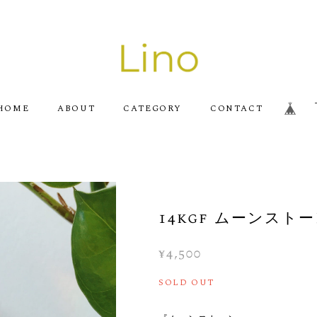
HOME
ABOUT
CATEGORY
CONTACT
14kgf ムーンスト
¥4,500
SOLD OUT