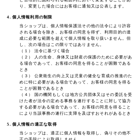
り、変更した場合にはお客様に通知又は公表します。
4. 個人情報利用の制限
当ショップは、個人情報保護法その他の法令により許容
される場合を除き、お客様の同意を得ず、利用目的の達
成に必要な範囲を超えて個人情報を取り扱いません。但
し、次の場合はこの限りではありません。
（１） 法令に基づく場合
（２） 人の生命、身体又は財産の保護のために必要があ
る場合であって、お客様の同意を得ることが困難である
とき
（３） 公衆衛生の向上又は児童の健全な育成の推進のた
めに特に必要がある場合であって、お客様の同意を得る
ことが困難であるとき
（４） 国の機関もしくは地方公共団体又はその委託を受
けた者が法令の定める事務を遂行することに対して協力
する必要がある場合であって、お客様の同意を得ること
により当該事務の遂行に支障を及ぼすおそれがあるとき
5. 個人情報の適正な取得
当ショップは、適正に個人情報を取得し、偽りその他不
正の手段により取得しません。